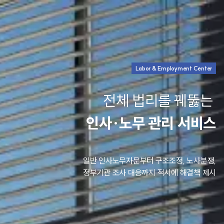
Labor & Employment Center
전체 법리를 꿰뚫는
인사·노무 관리 서비스
일반 인사노무자문부터 구조조정, 노사분쟁,
정부기관 조사 대응까지
적시에 해결책 제시